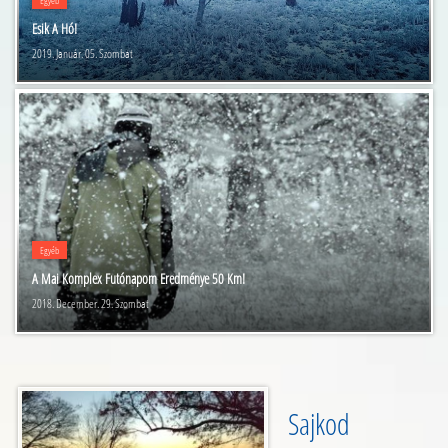
Egyéb
Esik A Hó!
2019. Január. 05. Szombat
Egyéb
A Mai Komplex Futónapom Eredménye 50 Km!
2018. December. 29. Szombat
Sajkod