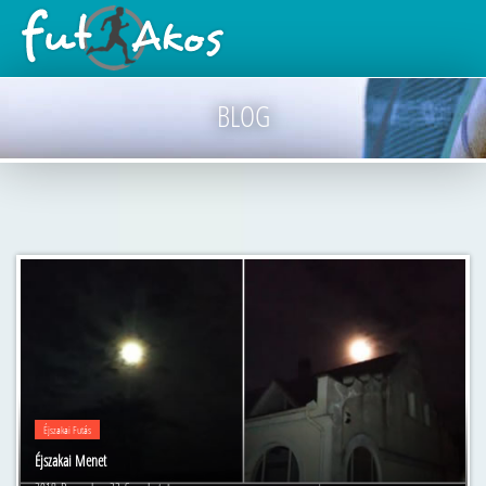
BLOG
Éjszakai Futás
Éjszakai Menet