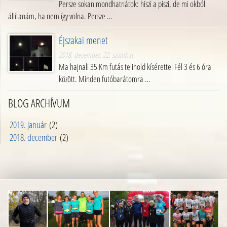
Persze sokan mondhatnátok: hiszi a piszi, de mi okból
állítanám, ha nem így volna. Persze …
Éjszakai menet
2018. december. 22. szombat
Ma hajnali 35 Km futás telihold kísérettel Fél 3 és 6 óra
között. Minden futóbarátomra …
BLOG ARCHÍVUM
2019. január
(2)
2018. december
(2)