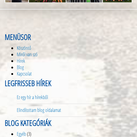
MENÜSOR
Köszöntő
Miről van szó
Hírek
Blog
Kapcsolat
LEGFRISSEB HÍREK
Ez egy hír a hírekből
Elindítottam blog oldalamat
BLOG KATEGÓRIÁK
Egyéb
(3)