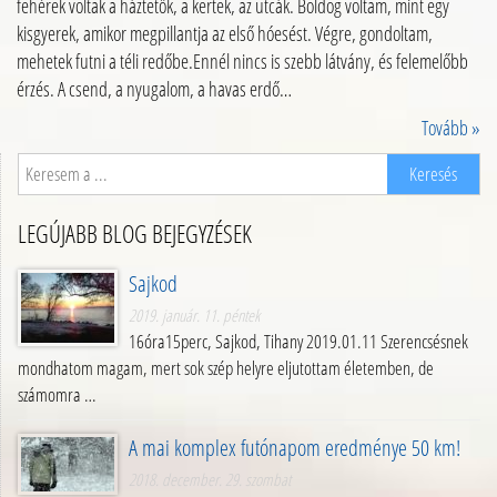
fehérek voltak a háztetők, a kertek, az utcák. Boldog voltam, mint egy
kisgyerek, amikor megpillantja az első hóesést. Végre, gondoltam,
mehetek futni a téli redőbe.Ennél nincs is szebb látvány, és felemelőbb
érzés. A csend, a nyugalom, a havas erdő…
Tovább »
LEGÚJABB BLOG BEJEGYZÉSEK
Sajkod
2019. január. 11. péntek
16óra15perc, Sajkod, Tihany 2019.01.11 Szerencsésnek
mondhatom magam, mert sok szép helyre eljutottam életemben, de
számomra …
A mai komplex futónapom eredménye 50 km!
2018. december. 29. szombat