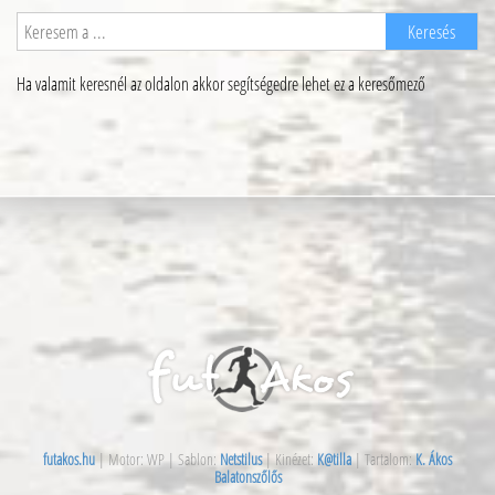
Ha valamit keresnél az oldalon akkor segítségedre lehet ez a keresőmező
futakos.hu
| Motor: WP | Sablon:
Netstilus
| Kinézet:
K@tilla
| Tartalom:
K. Ákos
Balatonszőlős