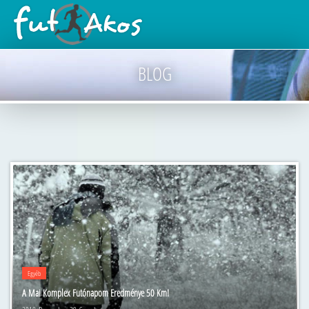
BLOG
Egyéb
A Mai Komplex Futónapom Eredménye 50 Km!