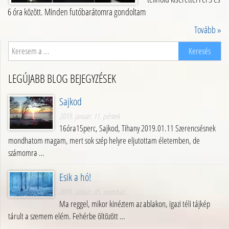
6 óra között. Minden futóbarátomra gondoltam
Tovább »
LEGÚJABB BLOG BEJEGYZÉSEK
Sajkod
2019. január. 11. péntek
16óra15perc, Sajkod, Tihany 2019.01.11 Szerencsésnek
mondhatom magam, mert sok szép helyre eljutottam életemben, de
számomra …
Esik a hó!
2019. január. 05. szombat
Ma reggel, mikor kinéztem az ablakon, igazi téli tájkép
tárult a szemem elém. Fehérbe öltözött …