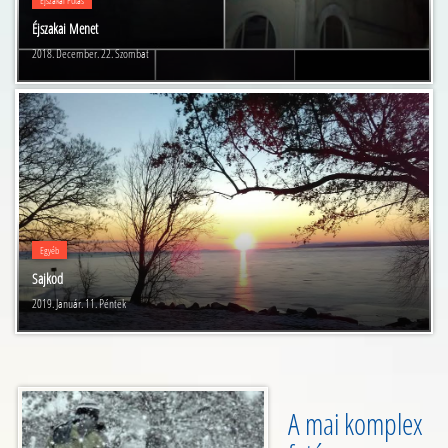
Éjszakai Futás
Éjszakai Menet
2018. December. 22. Szombat
Egyéb
Sajkod
2019. Január. 11. Péntek
A mai komplex