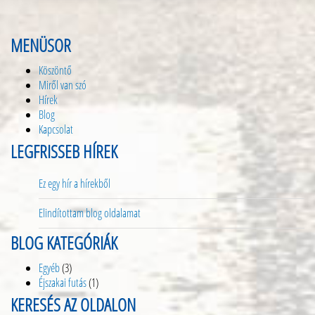
MENÜSOR
Köszöntő
Miről van szó
Hírek
Blog
Kapcsolat
LEGFRISSEB HÍREK
Ez egy hír a hírekből
Elindítottam blog oldalamat
BLOG KATEGÓRIÁK
Egyéb
(3)
Éjszakai futás
(1)
KERESÉS AZ OLDALON