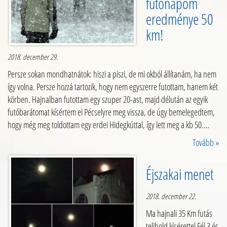
futónapom
eredménye 50
km!
2018. december 29.
Persze sokan mondhatnátok: hiszi a piszi, de mi okból állítanám, ha nem
így volna. Persze hozzá tartozik, hogy nem egyszerre futottam, hanem két
körben. Hajnalban futottam egy szuper 20-ast, majd délután az egyik
futóbarátomat kísértem el Pécselyre meg vissza, de úgy bemelegedtem,
hogy még meg toldottam egy erdei Hidegkúttal, így lett meg a kb 50.…
Tovább »
Éjszakai menet
2018. december 22.
Ma hajnali 35 Km futás
telihold kísérettel Fél 3 és