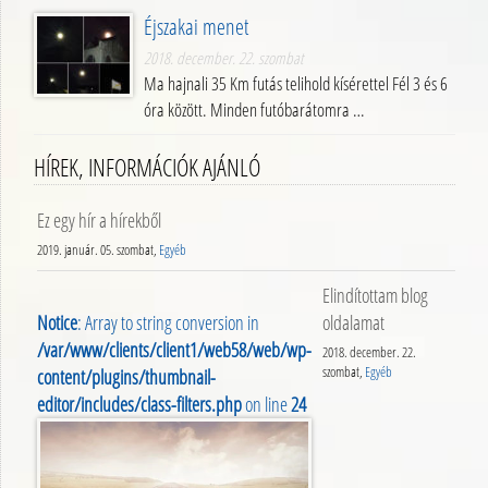
Éjszakai menet
2018. december. 22. szombat
Ma hajnali 35 Km futás telihold kísérettel Fél 3 és 6
óra között. Minden futóbarátomra …
HÍREK, INFORMÁCIÓK AJÁNLÓ
Ez egy hír a hírekből
2019. január. 05. szombat,
Egyéb
Elindítottam blog
Notice
: Array to string conversion in
oldalamat
/var/www/clients/client1/web58/web/wp-
2018. december. 22.
szombat,
Egyéb
content/plugins/thumbnail-
editor/includes/class-filters.php
on line
24