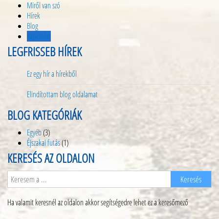
Miről van szó
Hírek
Blog
Kapcsolat
LEGFRISSEB HÍREK
Ez egy hír a hírekből
Elindítottam blog oldalamat
BLOG KATEGÓRIÁK
Egyéb
(3)
Éjszakai futás
(1)
KERESÉS AZ OLDALON
Ha valamit keresnél az oldalon akkor segítségedre lehet ez a keresőmező