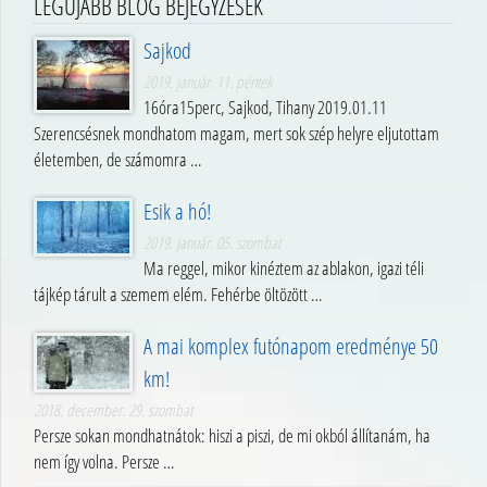
LEGÚJABB BLOG BEJEGYZÉSEK
Sajkod
2019. január. 11. péntek
16óra15perc, Sajkod, Tihany 2019.01.11
Szerencsésnek mondhatom magam, mert sok szép helyre eljutottam
életemben, de számomra …
Esik a hó!
2019. január. 05. szombat
Ma reggel, mikor kinéztem az ablakon, igazi téli
tájkép tárult a szemem elém. Fehérbe öltözött …
A mai komplex futónapom eredménye 50
km!
2018. december. 29. szombat
Persze sokan mondhatnátok: hiszi a piszi, de mi okból állítanám, ha
nem így volna. Persze …